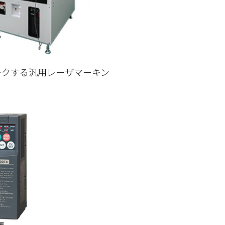
ークする汎用レーザマーキン
。